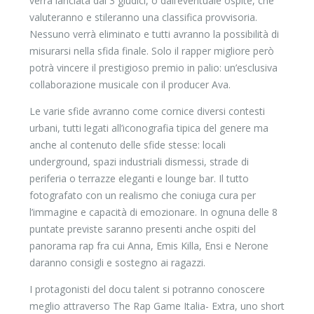
verrà lanciata dai 3 giudici, o dall’eventuale ospite, che
valuteranno e stileranno una classifica provvisoria.
Nessuno verrà eliminato e tutti avranno la possibilità di
misurarsi nella sfida finale. Solo il rapper migliore però
potrà vincere il prestigioso premio in palio: un’esclusiva
collaborazione musicale con il producer Ava.
Le varie sfide avranno come cornice diversi contesti
urbani, tutti legati all’iconografia tipica del genere ma
anche al contenuto delle sfide stesse: locali
underground, spazi industriali dismessi, strade di
periferia o terrazze eleganti e lounge bar. Il tutto
fotografato con un realismo che coniuga cura per
l’immagine e capacità di emozionare. In ognuna delle 8
puntate previste saranno presenti anche ospiti del
panorama rap fra cui Anna, Emis Killa, Ensi e Nerone
daranno consigli e sostegno ai ragazzi.
I protagonisti del docu talent si potranno conoscere
meglio attraverso The Rap Game Italia- Extra, uno short