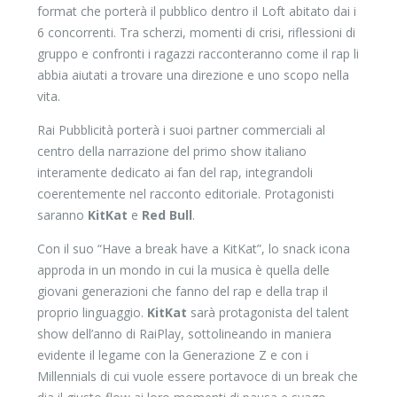
format che porterà il pubblico dentro il Loft abitato dai i
6 concorrenti. Tra scherzi, momenti di crisi, riflessioni di
gruppo e confronti i ragazzi racconteranno come il rap li
abbia aiutati a trovare una direzione e uno scopo nella
vita.
Rai Pubblicità porterà i suoi partner commerciali al
centro della narrazione del primo show italiano
interamente dedicato ai fan del rap, integrandoli
coerentemente nel racconto editoriale. Protagonisti
saranno
KitKat
e
Red Bull
.
Con il suo “Have a break have a KitKat”, lo snack icona
approda in un mondo in cui la musica è quella delle
giovani generazioni che fanno del rap e della trap il
proprio linguaggio.
KitKat
sarà protagonista del talent
show dell’anno di RaiPlay, sottolineando in maniera
evidente il legame con la Generazione Z e con i
Millennials di cui vuole essere portavoce di un break che