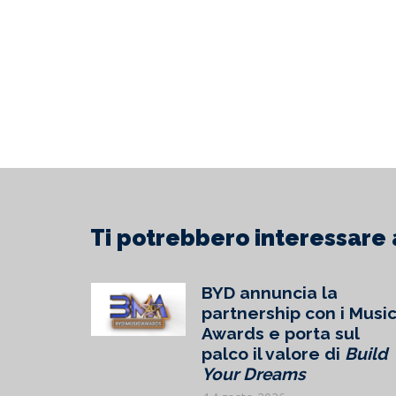
113° Tour de France:
21 con
Continua
Cont
Ti potrebbero interessare 
RDS
BYD annuncia la
RONA
partnership con i Musi
BATO 19
Awards e porta sul
6
palco il valore di
Build
 1, IN
Your Dreams