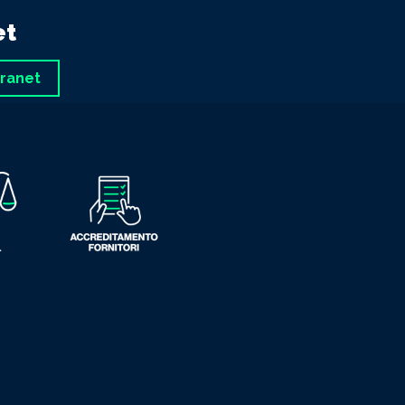
et
tranet