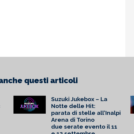
tinua la cor
doppio appunta
inua
Continua
anche questi articoli
Suzuki Jukebox – La
c
Notte delle Hit:
parata di stelle all’Inalpi
Arena di Torino
due serate evento il 11
e 12 settembre