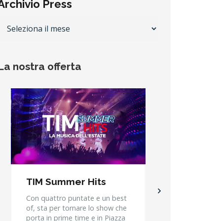
Archivio Press
Archivio
Press
La nostra offerta
TIM Summer Hits
Sport estate
Con quattro puntate e un best
Dal nuoto al bask
of, sta per tornare lo show che
per l’atletica legger
porta in prime time e in Piazza
è in arrivo una sta