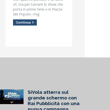
of, sta per tornare lo show che
per l’atletica legger
porta in prime time e in Piazza
è in arrivo una sta
del Popolo i mig
per gli at
Continua
Continua
SiVola atterra sul
grande schermo con
Rai Pubblicità con una
nuova campagna