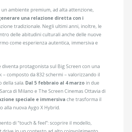
a un ambiente premium, ad alta attenzione,
generare una relazione diretta con i
ione tradizionale. Negli ultimi anni, inoltre, le
tro delle abitudini culturali anche delle nuove
ermo come esperienza autentica, immersiva e
à e diventa protagonista sul Big Screen con una
 – composto da 832 schermi – valorizzando il
 della sala.
Dal 5 febbraio al 4 marzo
in due
Sarca di Milano e The Screen Cinemas Ottavia di
azione speciale e immersiva
che trasforma il
to alla nuova Aygo X Hybrid.
nto di “touch & feel”: scoprire il modello,
t drive in un contesto ad alto coinvolgimento