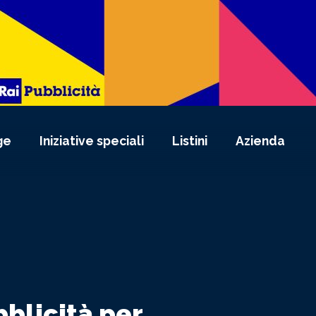
ge
Iniziative speciali
Listini
Azienda
bblicità per