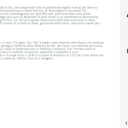
udio di Rai, che comprende tutte le piattaforme digitali e social del Servizio
olomusicaitaliana e Radio Kiss Kiss, di Vevo (digital e connected TV),
rcuito cinematografico con oltre 800 sale, posizionandosi come prima
ntegra soluzioni di Advanced TV data driven e un ecosistema di partnership
ng TV Plus. Da 100 anni guida l’evoluzione della comunicazione in Italia,
50 milioni di contatti al mese, generando attenzione, relazione e valore per i
i in oltre 170 paesi. Dal 1997 è leader nella mobilità elettrificata e ha venduto
ta persegue l’obiettivo della “Mobility for All”, per creare una mobilità più sicura,
Da qui nasce la trasformazione in “Mobility Company”, con l’introduzione di
ni di mobilità innovative, sostenibili e accessibili a tutti.
ità in Europa entro il 2040 e azzerare le emissioni di CO2 dei nuovi veicoli con
i a batteria, elettrici fuel cell a idrogeno.
io
BYD Music Awards
ionale A torna in campo
Live all’Arena di Verona, la festa