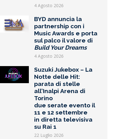
4 Agosto 2026
BYD annuncia la
partnership con i
Music Awards e porta
sul palco il valore di
Build Your Dreams
4 Agosto 2026
Suzuki Jukebox – La
Notte delle Hit:
parata di stelle
all’Inalpi Arena di
Torino
due serate evento il
11 e 12 settembre
in diretta televisiva
su Rai 1
22 Luglio 2026