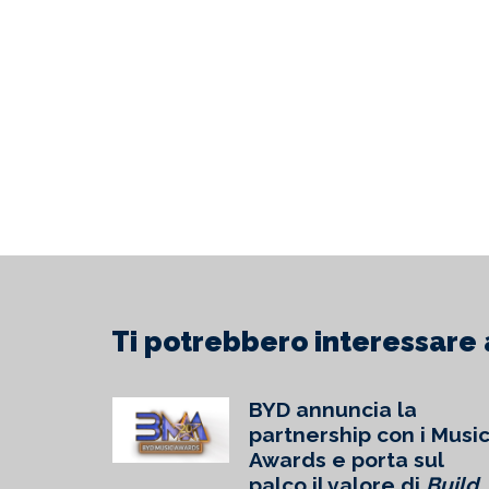
Mondiali, passando per la 109°
per i d
edizione del Giro d’Italia e il
UEFA N
113° Tour de France:
21 con
Continua
Cont
Ti potrebbero interessare 
RDS
BYD annuncia la
RONA
partnership con i Musi
BATO 19
Awards e porta sul
6
palco il valore di
Build