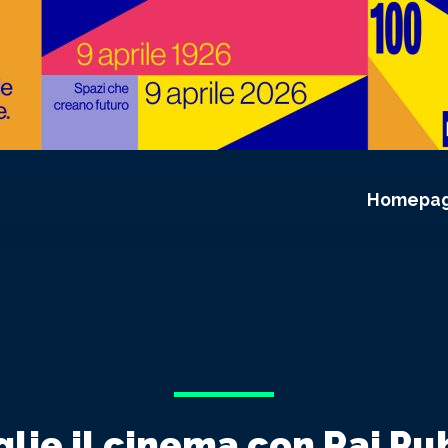
Homepa
lie il cinema con Rai Pu