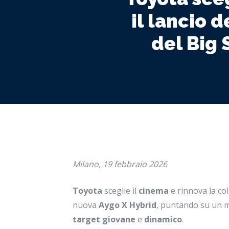
il lancio 
del Big 
Milano, 19 febbraio 2026
Toyota
sceglie il
cinema
e rinnova la co
nuova
Aygo X Hybrid
, puntando su un m
target
giovane
e
dinamico
.