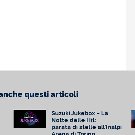
ue test match in vista di
di fine estate che premia le hit
ations League, l’Under
più ascoltate dell’anno: un
tinua la cor
doppio appunta
inua
Continua
anche questi articoli
Suzuki Jukebox – La
c
Notte delle Hit:
parata di stelle all’Inalpi
Arena di Torino