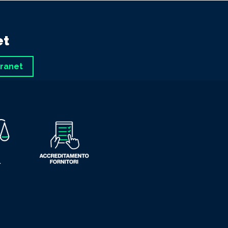
et
tranet