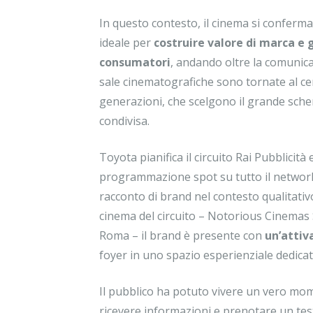
In questo contesto, il cinema si conferm
ideale per
costruire valore di marca e 
consumatori
, andando oltre la comunicaz
sale cinematografiche sono tornate al cen
generazioni, che scelgono il grande sch
condivisa.
Toyota pianifica il circuito Rai Pubblicit
programmazione spot su tutto il network
racconto di brand nel contesto qualitativo
cinema del circuito – Notorious Cinemas 
Roma – il brand è presente con
un’attiv
foyer in uno spazio esperienziale dedica
Il pubblico ha potuto vivere un vero mome
ricevere informazioni e prenotare un tes