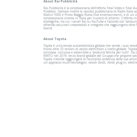
About Rai Pubblicità
Rai Pubblicità è la concessionaria dell’offerta Total Video e Total A
Pubblico. Gestisce inoltre la raccolta pubblicitaria di Radio Italia s
Rockin’1000 e Primo Maggio Roma (live entertainment), e di un ci
concessionaria cinema in Italia per numero di schermi. L’offerta i
strategiche, tra cui i canali Rai su YouTube e l’accordo con Samsu
offrendo soluzioni crossmediali e integrate che raggiungono oltre 
brand.
About Toyota
Toyota è un’azienda automobilistica globale che vende i suoi veicol
finora oltre 33 milioni di veicoli elettrificati a livello globale. Toyo
connessa, inclusiva e sostenibile e ‘produrre felicità per tutti’. 
KINTO nel 2019, terzo brand globale del Gruppo che propone soluzio
Toyota intende raggiungere la neutralità carbonica delle sue attiv
un approccio multi-tecnologico: veicoli ibridi, ibridi plug-in, elettric
Ciclismo
Calc
Dalle grandi classiche ai
La Naz