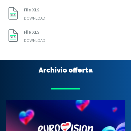
File XLS
DOWNLOAD
File XLS
DOWNLOAD
Archivio offerta