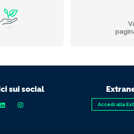
Va
pagin
ci sui social
Extran
Accedi alla Ex