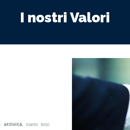
I nostri Valori
i attività
, siano essi