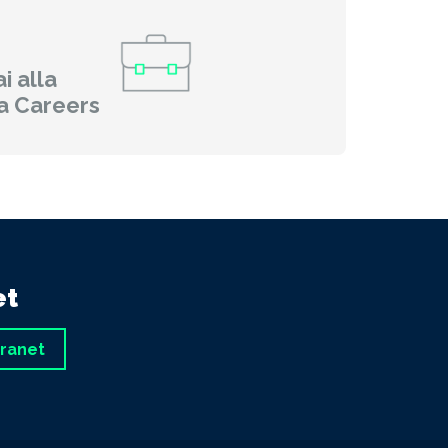
i alla
a Careers
et
tranet