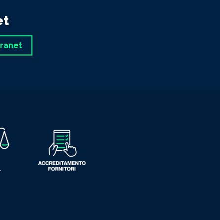
et
tranet