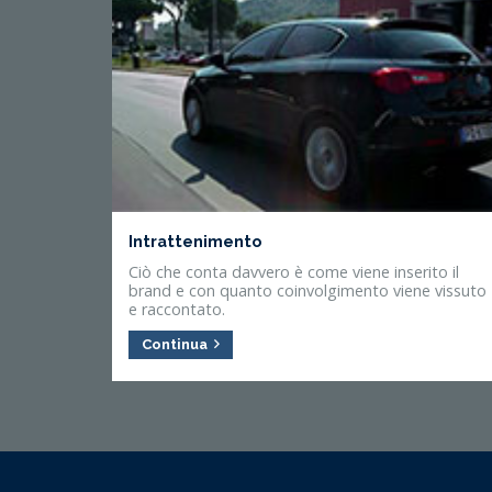
Intrattenimento
Ciò che conta davvero è come viene inserito il
brand e con quanto coinvolgimento viene vissuto
e raccontato.
Continua