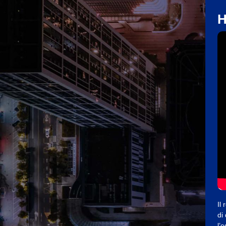
H
Il
di
l’