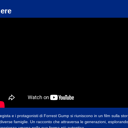
ere
 regista e i protagonisti di Forrest Gump si riuniscono in un film sulla stor
 diverse famiglie. Un racconto che attraversa le generazioni, esplorand
esperienza umana nella sua forma più autentica.