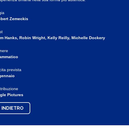
gia
bert Zemeckis
st
m Hanks, Robin Wright, Kelly Reilly, Michelle Dockery
nere
ammatico
cita prevista
gennaio
stribuzione
gle Pictures
INDIETRO