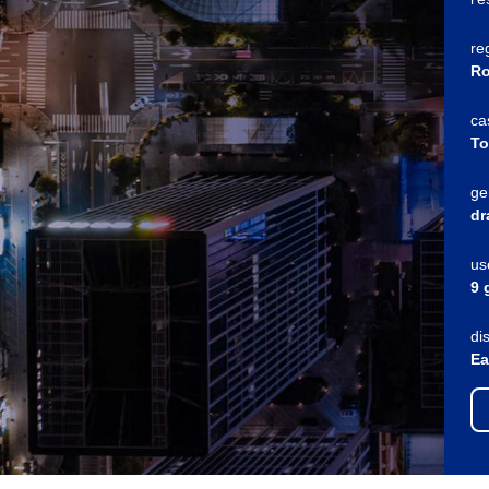
re
Ro
ca
To
ge
dr
us
9 
di
Ea