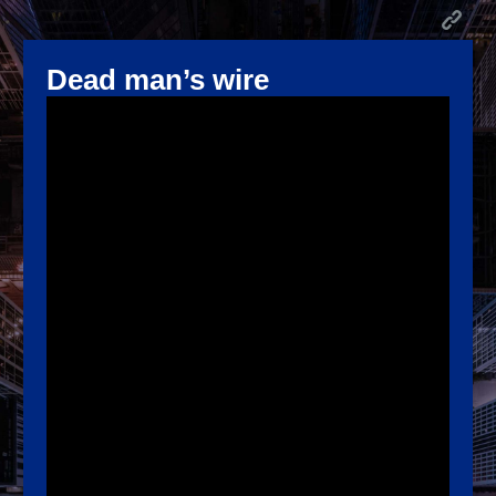
Dead man’s wire