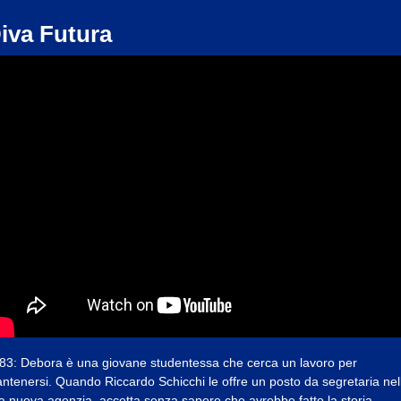
iva Futura
83: Debora è una giovane studentessa che cerca un lavoro per
ntenersi. Quando Riccardo Schicchi le offre un posto da segretaria nel
a nuova agenzia, accetta senza sapere che avrebbe fatto la storia.