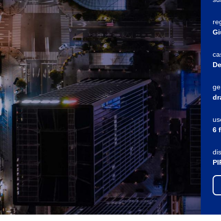
re
Gi
ca
De
ge
dr
us
6 
di
PI