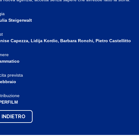
gia
ulia Steigerwalt
st
nise Capezza, Lidija Kordic, Barbara Ronchi, Pietro Castellitto
nere
ammatico
cita prevista
febbraio
stribuzione
PERFILM
INDIETRO