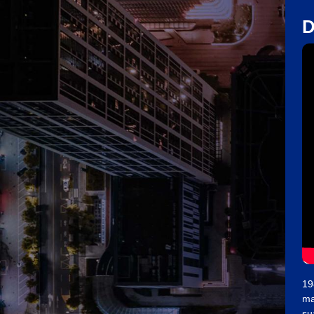
D
19
ma
su