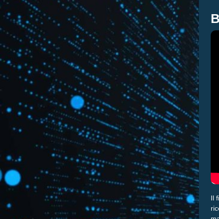
B
Il
ri
ma