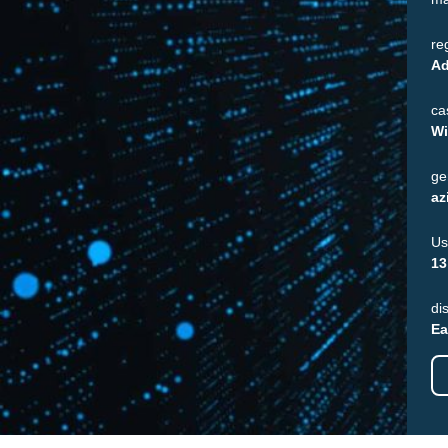
re
Ad
ca
Wi
ge
az
Us
13
di
Ea