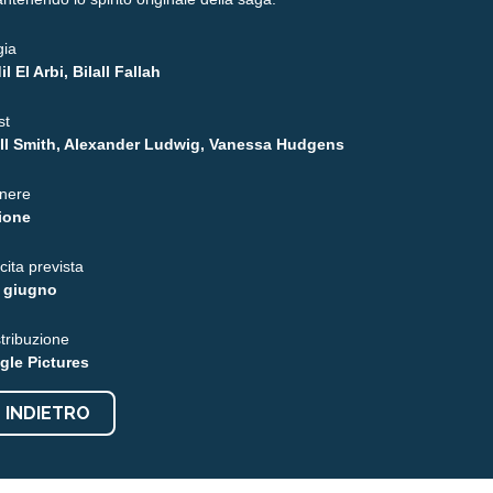
gia
il El Arbi, Bilall Fallah
st
ll Smith, Alexander Ludwig, Vanessa Hudgens
nere
ione
cita prevista
 giugno
stribuzione
gle Pictures
INDIETRO